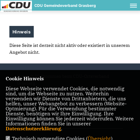
CDU Gemeindeverband Grasberg
Hinweis
Diese Seite ist derzeit nicht aktiv oder existiert in unserem
Angebot nicht.
Herzlich Willkommen beim CDU-Ortsverband
Cookie Hinweis
Grasberg
Diese Webseite verwendet Cookies, die notwendig
sind, um die Webseite zu nutzen. Weiterhin
verwenden wir Dienste von Drittanbietern, die uns
helfen, unser Webangebot zu verbessern (Website-
IMPRESSUM
DATENSCHUTZ
KONTAKT
Optmierung). Für die Verwendung bestimmter
Dienste, benötigen wir Ihre Einwilligung. Ihre
Einwilligung können Sie jederzeit widerrufen. Weitere
CDU Kreisverband Osterholz
Informationen finden Sie in unserer
Datenschutzerklärung
.
CDU in Niedersachsen
Technisch notwendige Cookies (
Übersicht
)