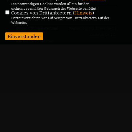
Die notwendigen Cookies werden allein für den
ordnungsgemäßen Gebrauch der Webseite benötigt.
Cookies von Drittanbietern (
Hinweis
)
CDU Deutschlands
Derzeit verzichten wir auf Scripte von Drittanbietern auf der
Webseite.
@2026 CDU Kreisverband
Realisation: Sharkness Media
Osterholz
GmbH & Co. KG
Einverstanden
Alle Rechte vorbehalten.