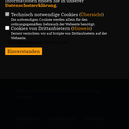
Kontakt
Informationen finden Sie in unserer
Datenschutzerklärung
.
Technisch notwendige Cookies (
Übersicht
)
Zur Person
Die notwendigen Cookies werden allein für den
ordnungsgemäßen Gebrauch der Webseite benötigt.
Cookies von Drittanbietern (
Hinweis
)
Beruf:
Betriebswirtin
Derzeit verzichten wir auf Scripte von Drittanbietern auf der
Webseite.
Familienstand:
verheiratet
Einverstanden
Herzlich Willkommen beim CDU-Ortsverband
Grasberg
IMPRESSUM
DATENSCHUTZ
KONTAKT